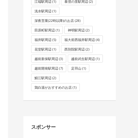
江端駅周辺
(1)
泰澄の里駅周辺
(2)
浅水駅周辺
(1)
深夜営業(22時以降)のお店
(28)
田原町駅周辺
(1)
神明駅周辺
(2)
福井駅周辺
(5)
福大前西福井駅周辺
(4)
花堂駅周辺
(1)
西別院駅周辺
(2)
越前新保駅周辺
(3)
越前武生駅周辺
(1)
越前開発駅周辺
(7)
足羽山
(1)
鯖江駅周辺
(2)
鶏白湯がおすすめのお店
(1)
スポンサー