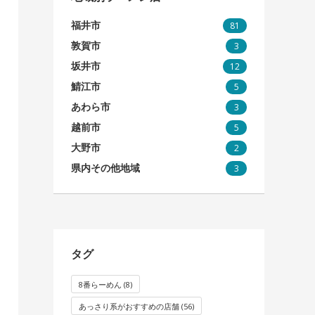
福井市
81
敦賀市
3
坂井市
12
鯖江市
5
あわら市
3
越前市
5
大野市
2
県内その他地域
3
タグ
8番らーめん
(8)
あっさり系がおすすめの店舗
(56)