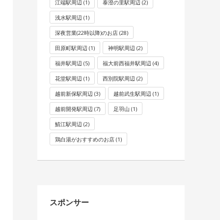
江端駅周辺
(1)
泰澄の里駅周辺
(2)
浅水駅周辺
(1)
深夜営業(22時以降)のお店
(28)
田原町駅周辺
(1)
神明駅周辺
(2)
福井駅周辺
(5)
福大前西福井駅周辺
(4)
花堂駅周辺
(1)
西別院駅周辺
(2)
越前新保駅周辺
(3)
越前武生駅周辺
(1)
越前開発駅周辺
(7)
足羽山
(1)
鯖江駅周辺
(2)
鶏白湯がおすすめのお店
(1)
スポンサー