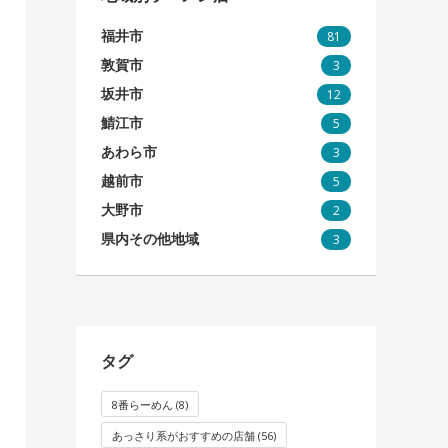
福井市
81
敦賀市
3
坂井市
12
鯖江市
5
あわら市
3
越前市
5
大野市
2
県内その他地域
3
タグ
8番らーめん
(8)
あっさり系がおすすめの店舗
(56)