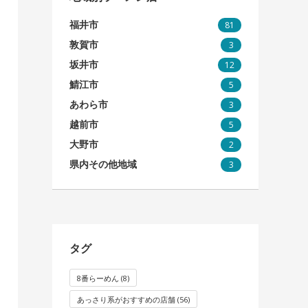
福井市
81
敦賀市
3
坂井市
12
鯖江市
5
あわら市
3
越前市
5
大野市
2
県内その他地域
3
タグ
8番らーめん
(8)
あっさり系がおすすめの店舗
(56)