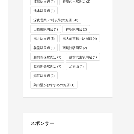
江端駅周辺
(1)
泰澄の里駅周辺
(2)
浅水駅周辺
(1)
深夜営業(22時以降)のお店
(28)
田原町駅周辺
(1)
神明駅周辺
(2)
福井駅周辺
(5)
福大前西福井駅周辺
(4)
花堂駅周辺
(1)
西別院駅周辺
(2)
越前新保駅周辺
(3)
越前武生駅周辺
(1)
越前開発駅周辺
(7)
足羽山
(1)
鯖江駅周辺
(2)
鶏白湯がおすすめのお店
(1)
スポンサー