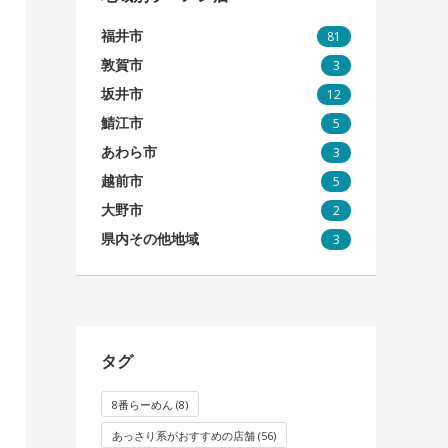
福井市
81
敦賀市
3
坂井市
12
鯖江市
5
あわら市
3
越前市
5
大野市
2
県内その他地域
3
タグ
8番らーめん
(8)
あっさり系がおすすめの店舗
(56)