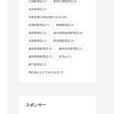
江端駅周辺
(1)
泰澄の里駅周辺
(2)
浅水駅周辺
(1)
深夜営業(22時以降)のお店
(28)
田原町駅周辺
(1)
神明駅周辺
(2)
福井駅周辺
(5)
福大前西福井駅周辺
(4)
花堂駅周辺
(1)
西別院駅周辺
(2)
越前新保駅周辺
(3)
越前武生駅周辺
(1)
越前開発駅周辺
(7)
足羽山
(1)
鯖江駅周辺
(2)
鶏白湯がおすすめのお店
(1)
スポンサー