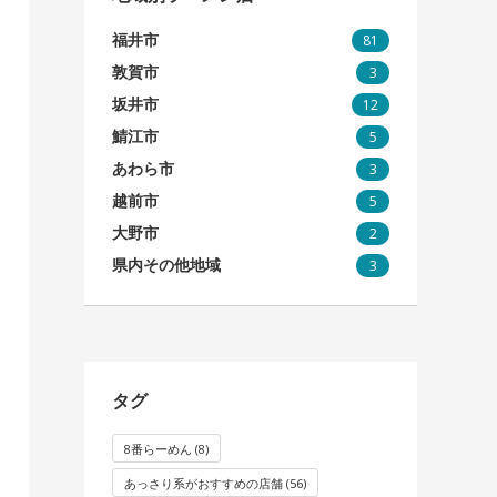
福井市
81
敦賀市
3
坂井市
12
鯖江市
5
あわら市
3
越前市
5
大野市
2
県内その他地域
3
タグ
8番らーめん
(8)
あっさり系がおすすめの店舗
(56)