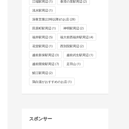
江端駅周辺
(1)
泰澄の里駅周辺
(2)
浅水駅周辺
(1)
深夜営業(22時以降)のお店
(28)
田原町駅周辺
(1)
神明駅周辺
(2)
福井駅周辺
(5)
福大前西福井駅周辺
(4)
花堂駅周辺
(1)
西別院駅周辺
(2)
越前新保駅周辺
(3)
越前武生駅周辺
(1)
越前開発駅周辺
(7)
足羽山
(1)
鯖江駅周辺
(2)
鶏白湯がおすすめのお店
(1)
スポンサー