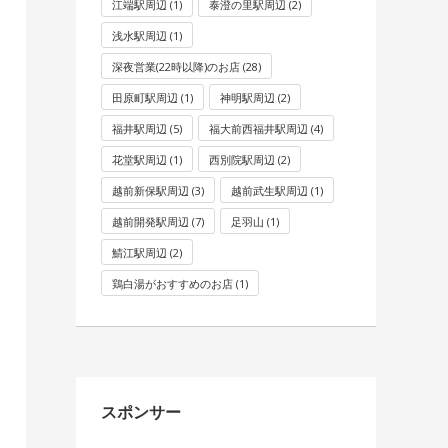
江端駅周辺
(1)
泰澄の里駅周辺
(2)
浅水駅周辺
(1)
深夜営業(22時以降)のお店
(28)
田原町駅周辺
(1)
神明駅周辺
(2)
福井駅周辺
(5)
福大前西福井駅周辺
(4)
花堂駅周辺
(1)
西別院駅周辺
(2)
越前新保駅周辺
(3)
越前武生駅周辺
(1)
越前開発駅周辺
(7)
足羽山
(1)
鯖江駅周辺
(2)
鶏白湯がおすすめのお店
(1)
スポンサー