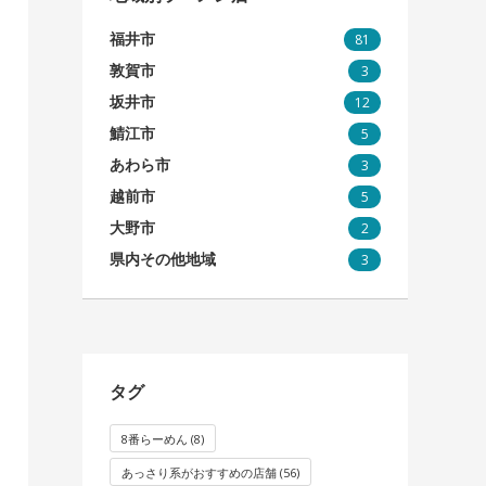
福井市
81
敦賀市
3
坂井市
12
鯖江市
5
あわら市
3
越前市
5
大野市
2
県内その他地域
3
タグ
8番らーめん
(8)
あっさり系がおすすめの店舗
(56)