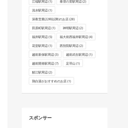
江端駅周辺
(1)
泰澄の里駅周辺
(2)
浅水駅周辺
(1)
深夜営業(22時以降)のお店
(28)
田原町駅周辺
(1)
神明駅周辺
(2)
福井駅周辺
(5)
福大前西福井駅周辺
(4)
花堂駅周辺
(1)
西別院駅周辺
(2)
越前新保駅周辺
(3)
越前武生駅周辺
(1)
越前開発駅周辺
(7)
足羽山
(1)
鯖江駅周辺
(2)
鶏白湯がおすすめのお店
(1)
スポンサー