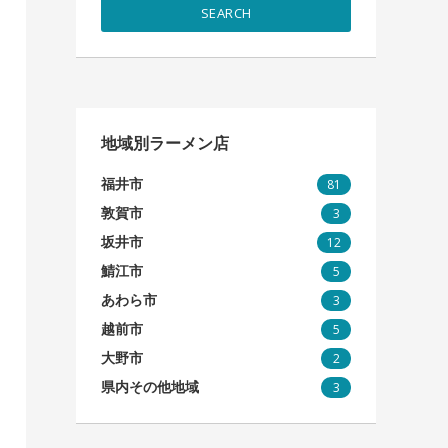
SEARCH
地域別ラーメン店
福井市
81
敦賀市
3
坂井市
12
鯖江市
5
あわら市
3
越前市
5
大野市
2
県内その他地域
3