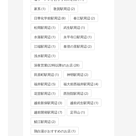
家系
(1)
敦賀駅周辺
(2)
日華化学前駅周辺
(8)
春江駅周辺
(2)
松岡駅周辺
(1)
武生駅周辺
(1)
水落駅周辺
(1)
永平寺口駅周辺
(1)
江端駅周辺
(1)
泰澄の里駅周辺
(2)
浅水駅周辺
(1)
深夜営業(22時以降)のお店
(28)
田原町駅周辺
(1)
神明駅周辺
(2)
福井駅周辺
(5)
福大前西福井駅周辺
(4)
花堂駅周辺
(1)
西別院駅周辺
(2)
越前新保駅周辺
(3)
越前武生駅周辺
(1)
越前開発駅周辺
(7)
足羽山
(1)
鯖江駅周辺
(2)
鶏白湯がおすすめのお店
(1)