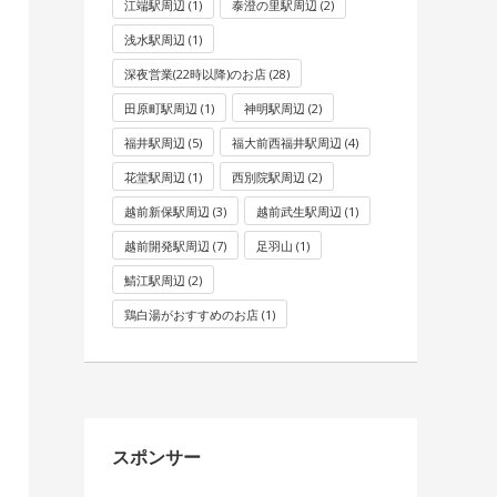
江端駅周辺
(1)
泰澄の里駅周辺
(2)
浅水駅周辺
(1)
深夜営業(22時以降)のお店
(28)
田原町駅周辺
(1)
神明駅周辺
(2)
福井駅周辺
(5)
福大前西福井駅周辺
(4)
花堂駅周辺
(1)
西別院駅周辺
(2)
越前新保駅周辺
(3)
越前武生駅周辺
(1)
越前開発駅周辺
(7)
足羽山
(1)
鯖江駅周辺
(2)
鶏白湯がおすすめのお店
(1)
スポンサー