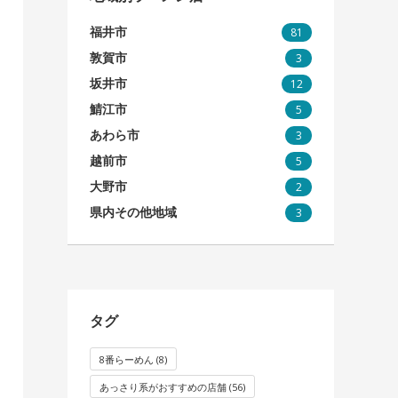
福井市
81
敦賀市
3
坂井市
12
鯖江市
5
あわら市
3
越前市
5
大野市
2
県内その他地域
3
タグ
8番らーめん
(8)
あっさり系がおすすめの店舗
(56)