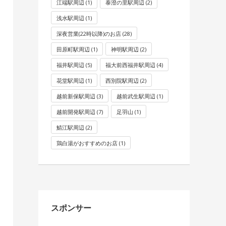
江端駅周辺
(1)
泰澄の里駅周辺
(2)
浅水駅周辺
(1)
深夜営業(22時以降)のお店
(28)
田原町駅周辺
(1)
神明駅周辺
(2)
福井駅周辺
(5)
福大前西福井駅周辺
(4)
花堂駅周辺
(1)
西別院駅周辺
(2)
越前新保駅周辺
(3)
越前武生駅周辺
(1)
越前開発駅周辺
(7)
足羽山
(1)
鯖江駅周辺
(2)
鶏白湯がおすすめのお店
(1)
スポンサー