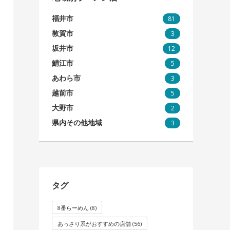
福井市
81
敦賀市
3
坂井市
12
鯖江市
5
あわら市
3
越前市
5
大野市
2
県内その他地域
3
タグ
8番らーめん
(8)
あっさり系がおすすめの店舗
(56)