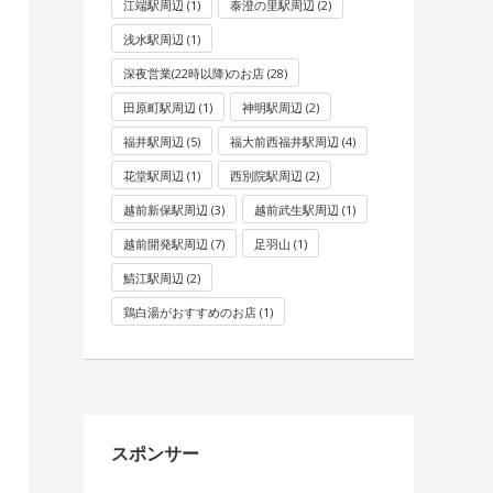
江端駅周辺
(1)
泰澄の里駅周辺
(2)
浅水駅周辺
(1)
深夜営業(22時以降)のお店
(28)
田原町駅周辺
(1)
神明駅周辺
(2)
福井駅周辺
(5)
福大前西福井駅周辺
(4)
花堂駅周辺
(1)
西別院駅周辺
(2)
越前新保駅周辺
(3)
越前武生駅周辺
(1)
越前開発駅周辺
(7)
足羽山
(1)
鯖江駅周辺
(2)
鶏白湯がおすすめのお店
(1)
スポンサー