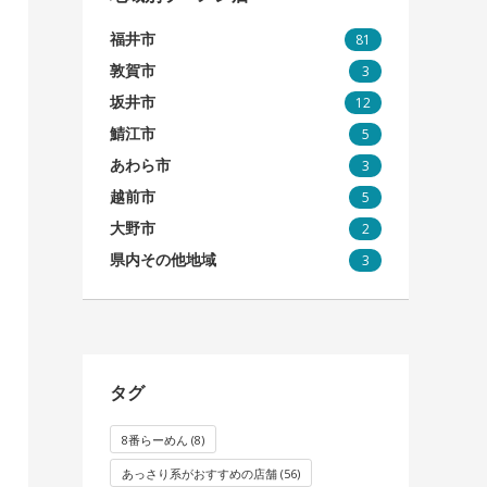
福井市
81
敦賀市
3
坂井市
12
鯖江市
5
あわら市
3
越前市
5
大野市
2
県内その他地域
3
タグ
8番らーめん
(8)
あっさり系がおすすめの店舗
(56)