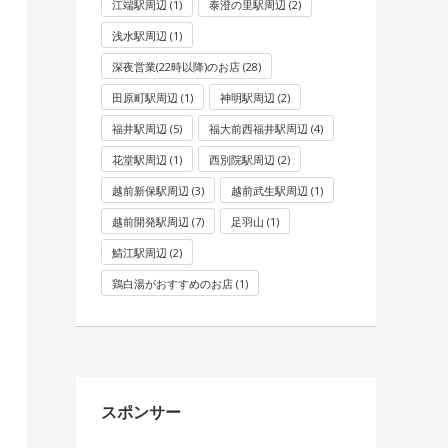
江端駅周辺
(1)
泰澄の里駅周辺
(2)
浅水駅周辺
(1)
深夜営業(22時以降)のお店
(28)
田原町駅周辺
(1)
神明駅周辺
(2)
福井駅周辺
(5)
福大前西福井駅周辺
(4)
花堂駅周辺
(1)
西別院駅周辺
(2)
越前新保駅周辺
(3)
越前武生駅周辺
(1)
越前開発駅周辺
(7)
足羽山
(1)
鯖江駅周辺
(2)
鶏白湯がおすすめのお店
(1)
スポンサー