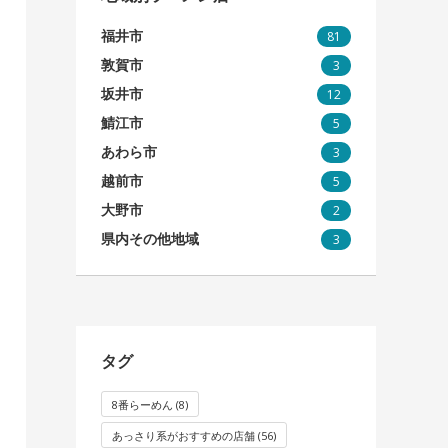
福井市
81
敦賀市
3
坂井市
12
鯖江市
5
あわら市
3
越前市
5
大野市
2
県内その他地域
3
タグ
8番らーめん
(8)
あっさり系がおすすめの店舗
(56)